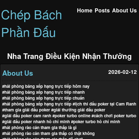
Chép Bách
Home
Posts
About Us
Phần Đấu
Nha Trang Điều Kiện Nhận Thưởng
About Us
2026-02-12
#hải phòng bảng xếp hạng trực tiếp hôm nay
#hải phòng bảng xếp hạng trực tiếp nhanh
#hải phòng bảng xếp hạng trực tiếp chuẩn
#hải phòng bảng xếp hạng trực tiếp
#lịch thi đấu poker tại Cam Ranh
#tham gia giải đấu poker
#giải thưởng giải đấu poker
#giải đấu poker cam ranh
#poker turbo online
#cách chơi poker turbo
#giải đấu poker nhanh hồ chí minh
#poker turbo hồ chí minh
#hải phòng rào cản tham gia thấp là gì
#hải phòng rào cản tham gia thấp có thật không