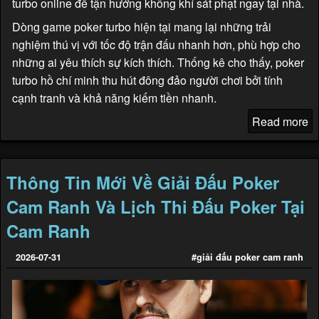
turbo online để tận hưởng không khí sát phạt ngay tại nhà.
Dòng game poker turbo hiện tại mang lại những trải
nghiệm thú vị với tốc độ trận đấu nhanh hơn, phù hợp cho
những ai yêu thích sự kích thích. Thống kê cho thấy,
poker
turbo hồ chí minh
thu hút đông đảo người chơi bởi tính
cạnh tranh và khả năng kiếm tiền nhanh.
Read more
Thông Tin Mới Về Giải Đấu Poker
Cam Ranh Và Lịch Thi Đấu Poker Tại
Cam Ranh
2026-07-31
#giải đấu poker cam ranh