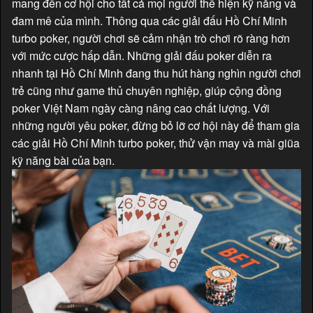
mang đến cơ hội cho tất cả mọi người thể hiện kỹ năng và
đam mê của mình. Thông qua các giải đấu Hồ Chí Minh
turbo poker, người chơi sẽ cảm nhận trò chơi rõ ràng hơn
với mức cược hấp dẫn. Những giải đấu poker diễn ra
nhanh tại Hồ Chí Minh đang thu hút hàng nghìn người chơi
trẻ cũng như game thủ chuyên nghiệp, giúp cộng đồng
poker Việt Nam ngày càng nâng cao chất lượng. Với
những người yêu poker, đừng bỏ lỡ cơ hội này để tham gia
các giải Hồ Chí Minh turbo poker, thử vận may và mài giũa
kỹ năng bài của bạn.