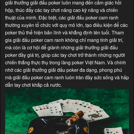
giải thưởng giải đấu poker luôn mang đến cảm giác hồi
hộp, thúc đẩy các tay chơi nâng cao kỹ năng và chiến
thuật của mình. Đặc biệt, các
giải đấu poker cam ranh
thường xuyên tổ chức với quy mô lớn, tạo điều kiện để các
poker thủ thể hiện bản lĩnh và khẳng định tên tuổi. Tham
gia
giải đấu poker cam ranh
không chỉ mang tính giải trí,
mà còn là cơ hội để giành những giải thưởng giải đấu
poker đầy giá trị, giúp các tay chơi trở thành những người
chiến thắng thực thụ trong làng poker Việt Nam. Và chính
nhờ các giải thưởng giải đấu poker đa dạng, phong phú
mà
giải đấu poker cam ranh
luôn tràn đầy sức sống và hấp
dẫn tay chơi khắp cả nước.