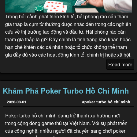
Trong bối cảnh phát triển kinh tế, hải phòng rào cản tham
gia thấp là cụm từ thường được nhắc đến trong các nghiên
cứu về thị trường lao động và đầu tư.
Hải phòng rào cản
tham gia thấp
là gì? Đây chính là tình trạng khó khăn hoặc
hạn chế khiến các cá nhân hoặc tổ chức không thể tham
gia đầy đủ vào các hoạt động kinh tế, chính trị hoặc xã hội.
Read more
Khám Phá Poker Turbo Hồ Chí Minh
2026-08-01
#poker turbo hồ chí minh
Poker turbo hồ chí minh đang trở thành xu hướng mới
trong cộng đồng game thủ tại Việt Nam. Với sự phát triển
của công nghệ, nhiều người đã chuyển sang chơi poker