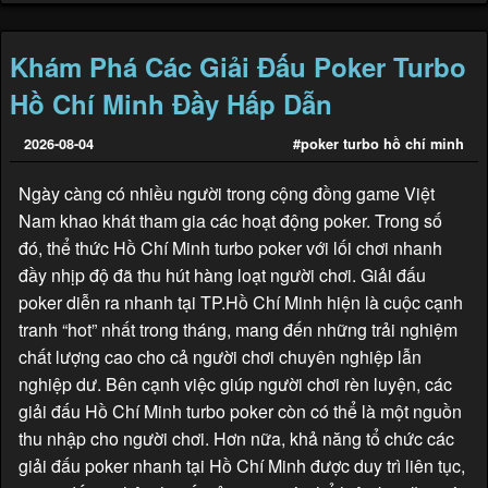
Khám Phá Các Giải Đấu Poker Turbo
Hồ Chí Minh Đầy Hấp Dẫn
2026-08-04
#poker turbo hồ chí minh
Ngày càng có nhiều người trong cộng đồng game Việt
Nam khao khát tham gia các hoạt động poker. Trong số
đó, thể thức Hồ Chí Minh turbo poker với lối chơi nhanh
đầy nhịp độ đã thu hút hàng loạt người chơi. Giải đấu
poker diễn ra nhanh tại TP.Hồ Chí Minh hiện là cuộc cạnh
tranh “hot” nhất trong tháng, mang đến những trải nghiệm
chất lượng cao cho cả người chơi chuyên nghiệp lẫn
nghiệp dư. Bên cạnh việc giúp người chơi rèn luyện, các
giải đấu Hồ Chí Minh turbo poker còn có thể là một nguồn
thu nhập cho người chơi. Hơn nữa, khả năng tổ chức các
giải đấu poker nhanh tại Hồ Chí Minh được duy trì liên tục,