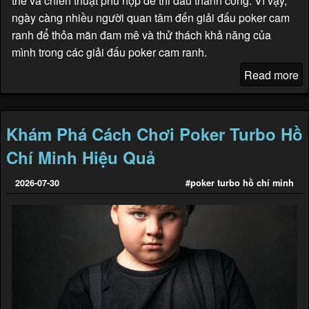
thế và chiến thuật phù hợp để thi đấu thành công. Vì vậy,
ngày càng nhiều người quan tâm đến
giải đấu poker cam
ranh
để thỏa mãn đam mê và thử thách khả năng của
mình trong các
giải đấu poker cam ranh
.
Read more
Khám Phá Cách Chơi Poker Turbo Hồ
Chí Minh Hiệu Quả
2026-07-30
#poker turbo hồ chí minh