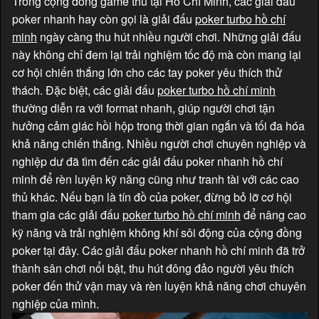
Trong cộng đồng game thủ tại Hồ Chí Minh, các giải đấu
poker nhanh hay còn gọi là giải đấu
poker turbo hồ chí
minh
ngày càng thu hút nhiều người chơi. Những giải đấu
này không chỉ đem lại trải nghiệm tốc độ mà còn mang lại
cơ hội chiến thắng lớn cho các tay poker yêu thích thử
thách. Đặc biệt, các giải đấu
poker turbo hồ chí minh
thường diễn ra với format nhanh, giúp người chơi tận
hưởng cảm giác hồi hộp trong thời gian ngắn và tối đa hóa
khả năng chiến thắng. Nhiều người chơi chuyên nghiệp và
nghiệp dư đã tìm đến các giải đấu poker nhanh hồ chí
minh để rèn luyện kỹ năng cũng như tranh tài với các cao
thủ khác. Nếu bạn là tín đồ của poker, đừng bỏ lỡ cơ hội
tham gia các giải đấu
poker turbo hồ chí minh
để nâng cao
kỹ năng và trải nghiệm không khí sôi động của cộng đồng
poker tại đây. Các giải đấu poker nhanh hồ chí minh đã trở
thành sân chơi nổi bật, thu hút đông đảo người yêu thích
poker đến thử vận may và rèn luyện khả năng chơi chuyên
nghiệp của mình.