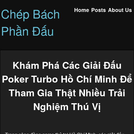
Chép Bách
Home
Posts
About Us
Phần Đấu
Khám Phá Các Giải Đấu
Poker Turbo Hồ Chí Minh Để
Tham Gia Thật Nhiều Trải
Nghiệm Thú Vị