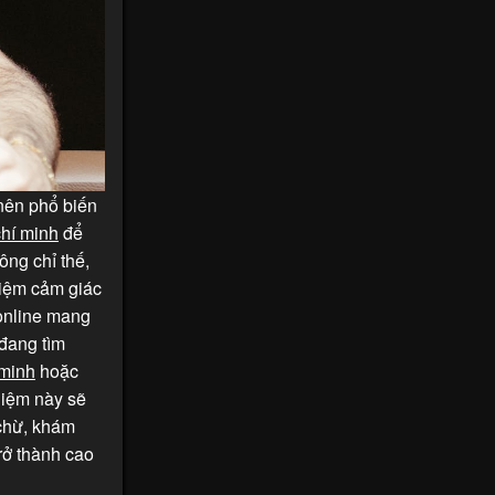
nên phổ biến
chí minh
để
ông chỉ thế,
hiệm cảm giác
 online mang
 đang tìm
 minh
hoặc
hiệm này sẽ
 chừ, khám
rở thành cao