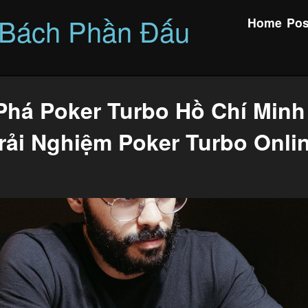
Bách Phần Đấu
Home
Pos
há Poker Turbo Hồ Chí Minh
rải Nghiệm Poker Turbo Onli