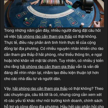
Trong những năm gần đây, nhiều người đang đặt câu hỏi
về việc
hải phòng rào cản tham gia thấp
có thật không.
Thực tế, điều này phản ánh tình hình thực tế của cộng
đồng tại địa phương. Có nhiều nguyên nhân khiến cho rào
cản tham gia thấp ở hải phòng, như thiếu thông tin, e ngại
hoặc khó khăn về mặt tài chính. Tuy nhiên, có nhiều ý kiến
cho rằng
hải phòng rào cản tham gia thấp
vẫn là vấn đề
đáng để nhìn nhận lại, nhằm tạo điều kiện thuận lợi hơn
cho các nhà đầu tư và người dân.
Vậy,
hải phòng rào cản tham gia thấp
có thật không? Theo
các chuyên gia, câu trả lời là có, nhưng cũng cần xem xét
rõ các yếu tố khác như môi trường kinh doanh, chính sách
hỗ trợ và cộng đồng địa phương. Hầu hết các phản hồi cho