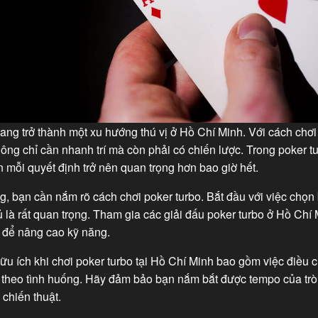
ang trở thành một xu hướng thú vị ở Hồ Chí Minh. Với cách chơi
ông chỉ cần nhanh trí mà còn phải có chiến lược. Trong poker tu
 mỗi quyết định trở nên quan trọng hơn bao giờ hết.
g, bạn cần nắm rõ cách chơi poker turbo. Bắt đầu với việc chọn
ủ là rất quan trọng. Tham gia các giải đấu poker turbo ở Hồ Chí
 để nâng cao kỹ năng.
ữu ích khi chơi poker turbo tại Hồ Chí Minh bao gồm việc điều 
y theo tình huống. Hãy đảm bảo bạn nắm bắt được tempo của trò
 chiến thuật.