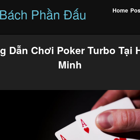
Bách Phần Đấu
Home
Pos
 Dẫn Chơi Poker Turbo Tại 
Minh