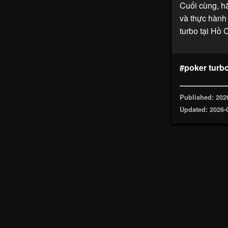
Cuối cùng, hã
và thực hành 
turbo tại Hồ 
#poker turb
Published: 202
Updated: 2026-