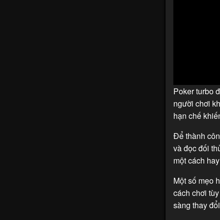
Poker turbo đ
người chơi kh
hạn chế khiến
Để thành côn
và đọc đối th
một cách hay
Một số mẹo h
cách chơi tù
sàng thay đổi