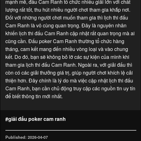
mạnh mẽ, đấu Cam Ranh tổ chức nhiều giải lớn với chất
lượng rất tốt, thu hút nhiều người chơi tham gia khắp nơi.
Đối với những người chơi muốn tham gia thì lịch thi đấu
Cam Ranh là vô cùng quan trọng. Đây là nguyên nhân
khiến lịch thi đấu Cam Ranh cập nhật rất quan trọng mà ai
cũng cần. Đấu poker Cam Ranh thường tổ chức hàng
tháng, cam kết mang đến nhiều vòng loại và vào chung
kết. Do đó, bạn sẽ không bỏ lỡ các sự kiện của mình khi
tham gia lịch thi đấu Cam Ranh. Ngoài ra, với giải đấu thì
còn có các giải thưởng giá trị, giúp người chơi khích lệ cải
thiện hơn. Đây chính là lý do mà việc cập nhật lịch thi đấu
Cam Ranh, bạn cần chủ động truy cập các nguồn tin uy tín
để biết thông tin mới nhất.
#giải đấu poker cam ranh
Published: 2026-04-07