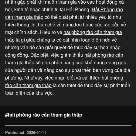
nhân gặp phải khi muốn tham gia vào các hoạt động xã
hội, kinh tế hoặc chính trị tại Hải Phòng.
Hải Phòng rào
cản tham gia thấp
có thể xuất phát từ nhiều yếu tố như
thiếu thông tin, hạn chế về năng lực hoặc các rào cản về
mặt chính sách. Hiểu rõ về
hải phòng rào cản tham gia
thấp
là gì giúp chúng ta có cái nhìn toàn diện hơn về
những vấn đề cần giải quyết để thúc đẩy sự hòa nhập
cộng đồng. Đặc biệt, việc giảm thiểu
hải phòng rào cản
tham gia thấp
sẽ góp phần nâng cao khả năng đóng góp
của người dân và nâng cao sự phát triển bền vững của địa
phương. Như vậy, việc nhận biết và cải thiện
hải phòng
rào cản tham gia thấp
là cần thiết để thúc đẩy sự phát triển
toàn diện của khu vực.
#hải phòng rào cản tham gia thấp
Published: 2026-04-11